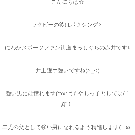
こんにちは☆
ラグビーの後はボクシングと
にわかスポーツファン街道まっしぐらの赤井です♪
井上選手強いですね(>_<)
強い男には憧れます(*‘ω‘ *)もやしっ子としては( ﾟ
Дﾟ）
二児の父として強い男になれるよう精進します(`･ω･