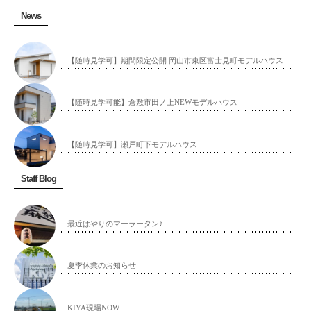
News
【随時見学可】期間限定公開 岡山市東区富士見町モデルハウス
【随時見学可能】倉敷市田ノ上NEWモデルハウス
【随時見学可】瀬戸町下モデルハウス
Staff Blog
最近はやりのマーラータン♪
夏季休業のお知らせ
KIYA現場NOW