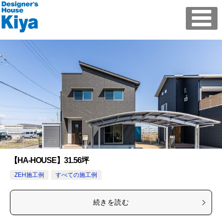
【HA-HOUSE】31.56坪
ZEH施工例
すべての施工例
続きを読む