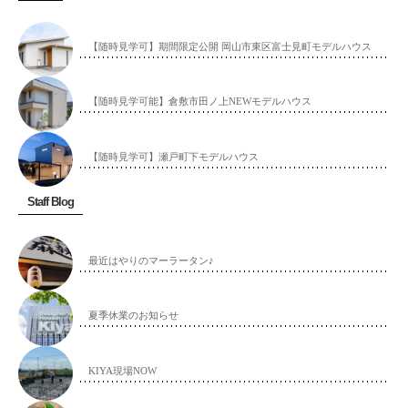
【随時見学可】期間限定公開 岡山市東区富士見町モデルハウス
【随時見学可能】倉敷市田ノ上NEWモデルハウス
【随時見学可】瀬戸町下モデルハウス
Staff Blog
最近はやりのマーラータン♪
夏季休業のお知らせ
KIYA現場NOW